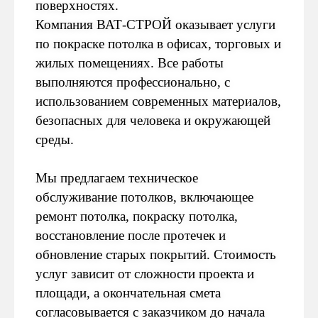
и уточняем детали
поверхностях.
Компания ВАТ-СТРОЙ оказывает услуги
Оставить заявку →
по покраске потолка в офисах, торговых и
жилых помещениях. Все работы
выполняются профессионально, с
использованием современных материалов,
безопасных для человека и окружающей
среды.
02
ВЫЕЗД НА ОБЪЕКТ
Приезжаем, смотрим
Мы предлагаем техническое
помещение, делаем
замеры, обсуждаем
обслуживание потолков, включающее
задачи
ремонт потолка, покраску потолка,
восстановление после протечек и
обновление старых покрытий. Стоимость
услуг зависит от сложности проекта и
площади, а окончательная смета
03
СЧИТАЕМ СТОИМОСТЬ
согласовывается с заказчиком до начала
Готовим понятную