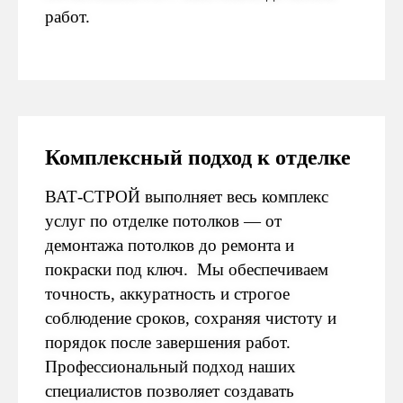
смету по работам
работ.
и материалам
Комплексный подход к отделке
04
СОГЛАСОВАНИЕ И ДОГОВОР
Фиксируем сроки,
стоимость и начинаем
ВАТ-СТРОЙ выполняет весь комплекс
работу
услуг по отделке потолков — от
демонтажа потолков до ремонта и
покраски под ключ. Мы обеспечиваем
точность, аккуратность и строгое
соблюдение сроков, сохраняя чистоту и
05
порядок после завершения работ.
ЗАКУПАЕМ МАТЕРИАЛЫ
Берём на себя подбор
Профессиональный подход наших
и доставку (или
работаем с вашими)
специалистов позволяет создавать