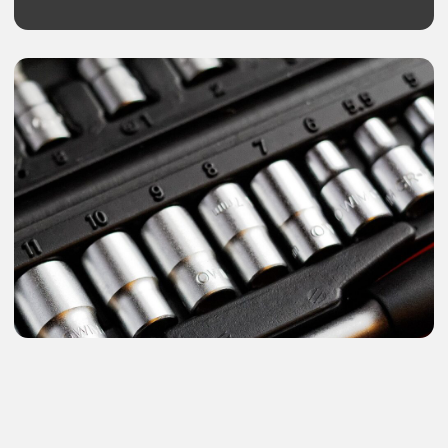
ООО «ВАТ-СТРОЙ»
ИНН: 5029248846
ОГРН: 1195081058215
141018, Московская обл., г. Мытищи,
Новомытищинский пр-кт, д. 37, корп. 2
+7 (916) 988-71-35
vat-stroy@mail.ru
Политика в отношении обработки
персональных данных
Согласие на обработку
персональных данных
Оферта
Сайт разработан
Gradient web Studio