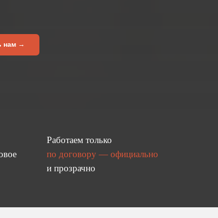
ь нам →
Работаем только
овое
по договору — официально
и прозрачно