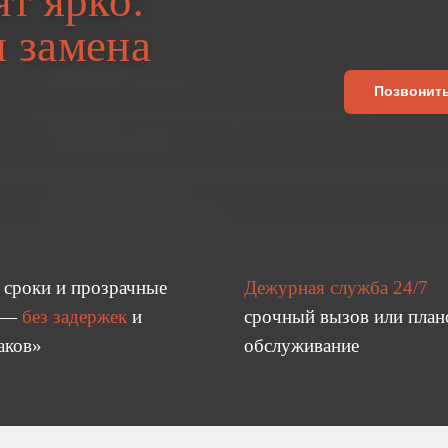
т ярко:
я замена
Позвонит
 сроки и прозрачные
Дежурная служба 24/7
 —
без задержек
и
срочный вызов или план
аков»
обслуживание