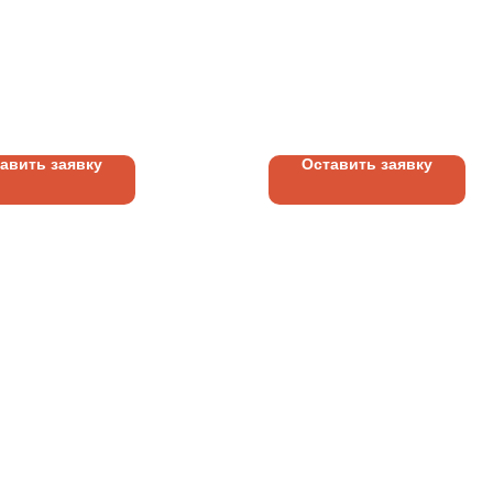
ТРУКЦИЯ
УГОЛОК ПЛАСТИКОВ
АМНАЯ | МОНТАЖ |
ДЕМОНТАЖ
ВОЙ ПОВЕРХНОСТИ
уб.
50
руб.
ОВОГО КОРОБА
ИЛ, ПОЛИКАРБОНАТ)
авить заявку
Оставить заявку