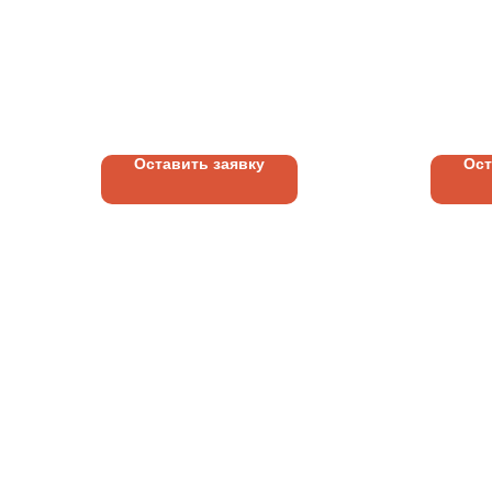
СВЕТИЛЬНИК |
КОНС
РЕГУЛИРОВКА
РЕКЛ
ЛИЦЕ
70
руб.
460
р
СВЕТ
(АКР
Оставить заявку
Ост