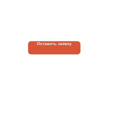
ЫЙ |
ПОТОЛОК | УСТРОЙСТВО |
ОТВЕРСТИЙ В ГКЛ
275
руб.
Оставить заявку