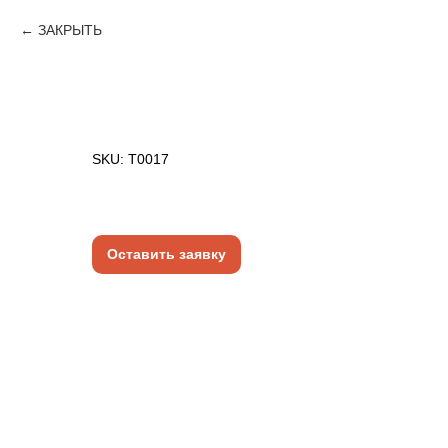
ЗАКРЫТЬ
КОНДИЦИОНЕР | ЗАМЕНА | ПЛАТ Э
SKU:
T0017
2 300
руб.
Оставить заявку
Замена электронных плат.
СМОТРИТЕ ТАКЖЕ