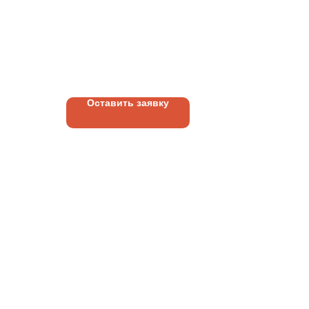
КОНДИЦИОНЕР | ЗАМЕНА |
НТАЖ
КОМПРЕССОРА ДО 7 КВТ
ВЫ
11 350
руб.
Оставить заявку