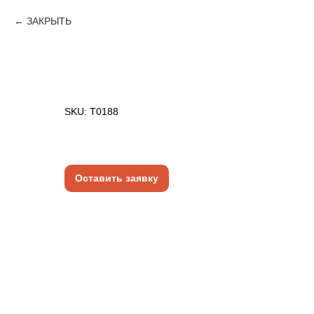
ЗАКРЫТЬ
СЕЙФ | ДЕМОНТАЖ
SKU:
T0188
300
руб.
Оставить заявку
За шт.
СМОТРИТЕ ТАКЖЕ