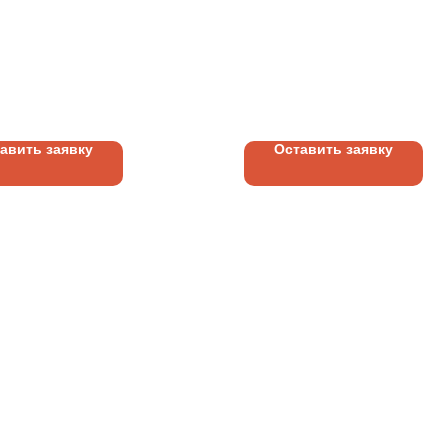
ТРУКЦИЯ
КОНСТРУКЦИЯ
АМНАЯ | ДЕМОНТАЖ
РЕКЛАМНАЯ | ДЕМО
ЦЕВОЙ
| ОСБ (ВЫСОТА БУК
уб.
700
руб.
РХНОСТИ
ДО 1 М)
ОВОГО КОРОБА
НЕР)
авить заявку
Оставить заявку