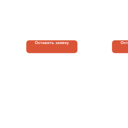
КОНСТРУКЦИЯ
КОНС
РЕКЛАМНАЯ | МОНТАЖ |
РЕКЛ
ОСБ (ВЫСОТА БУКВЫ
| ЛИ
1 390
руб.
230
р
БОЛЕЕ 1 М)
ПОВЕ
СВЕТ
(БАН
Оставить заявку
Ост